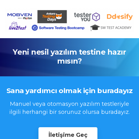
Yeni nesil yazılım testine hazır
mısın?
Sana
yardımcı
olmak
için
buradayız
Manuel veya otomasyon yazılım testleriyle
ilgili herhangi bir sorunuz olursa buradayız.
İletişime Geç